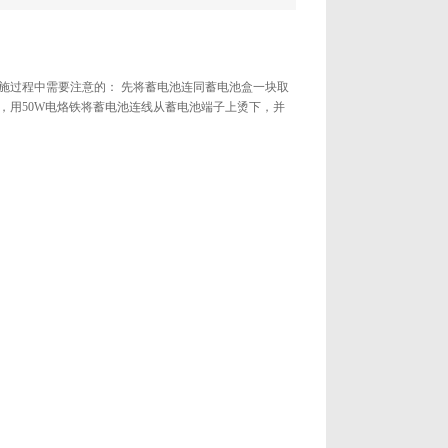
过程中需要注意的： 先将蓄电池连同蓄电池盒一块取
，用50W电烙铁将蓄电池连线从蓄电池端子上烫下，并