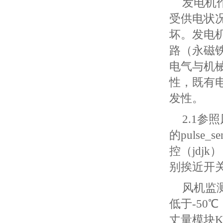
发电机
受供电状
坏。发电
路（永磁
电气与机
性，既有
发性。
2.1参
的pulse_
控（jdj
别挨近开
风机监
低于-50
丈量模块K