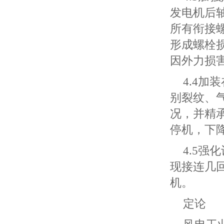
发电机后
所有衔接
形成螺栓
因外力损
4.4
别裂纹、
况，并精
停机，下
4.5
现接连几
机。
定论