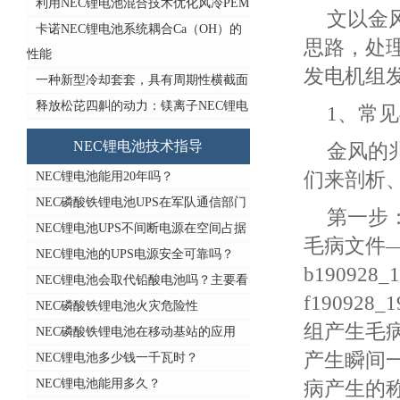
利用NEC锂电池混合技术优化风冷PEM
文以金
卡诺NEC锂电池系统耦合Ca（OH）的
思路，处
性能
发电机组
一种新型冷却套套，具有周期性横截面
释放松芘四鼼的动力：镁离子NEC锂电
1、常
NEC锂电池技术指导
金风的
们来剖析
NEC锂电池能用20年吗？
NEC磷酸铁锂电池UPS在军队通信部门
第一步
NEC锂电池UPS不间断电源在空间占据
毛病文件—
NEC锂电池的UPS电源安全可靠吗？
b190928_1
NEC锂电池会取代铅酸电池吗？主要看
f19092
NEC磷酸铁锂电池火灾危险性
组产生毛病的
NEC磷酸铁锂电池在移动基站的应用
产生瞬间一些
NEC锂电池多少钱一千瓦时？
NEC锂电池能用多久？
病产生的