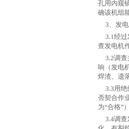
孔用内窥
确该机组
3、发
3.1
查发电机
3.2
响（发电
焊渣、遗
3.3
否契合作
为“合格”
3.4
化，有裂