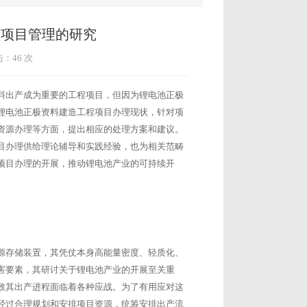
程项目管理的研究
点击：
46 次
料出产成为重要的工程项目，但因为锂电池正极
锂电池正极资料建造工程项目办理现状，针对项
资源办理等方面，提出相应的处理方案和建议。
目办理供给理论辅导和实践经验，也为相关范畴
项目办理的开展，推动锂电池产业的可持续开
源存储装置，其凭仗本身高能量密度、轻质化、
害要素，其研讨关于锂电池产业的开展至关重
致其出产进程面临着各种应战。为了有用应对这
经过合理规划和安排项目资源，统筹安排出产流