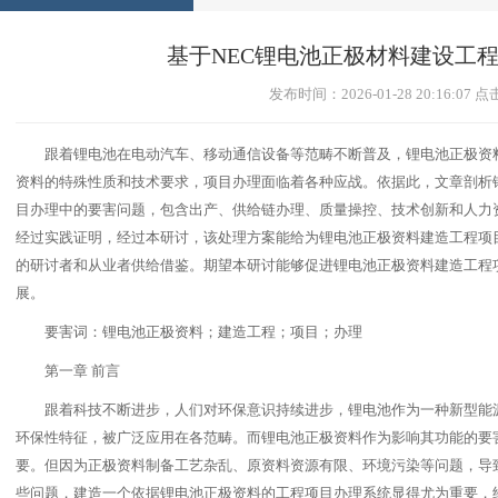
基于NEC锂电池正极材料建设工
发布时间：2026-01-28 20:16:07 
跟着锂电池在电动汽车、移动通信设备等范畴不断普及，锂电池正极资
资料的特殊性质和技术要求，项目办理面临着各种应战。依据此，文章剖析
目办理中的要害问题，包含出产、供给链办理、质量操控、技术创新和人力
经过实践证明，经过本研讨，该处理方案能给为锂电池正极资料建造工程项
的研讨者和从业者供给借鉴。期望本研讨能够促进锂电池正极资料建造工程
展。
要害词：锂电池正极资料；建造工程；项目；办理
第一章 前言
跟着科技不断进步，人们对环保意识持续进步，锂电池作为一种新型能
环保性特征，被广泛应用在各范畴。而锂电池正极资料作为影响其功能的要
要。但因为正极资料制备工艺杂乱、原资料资源有限、环境污染等问题，导
些问题，建造一个依据锂电池正极资料的工程项目办理系统显得尤为重要，