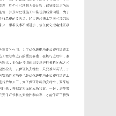
厚度、均匀性和粘附力等参数，保证喷涂层的质
监管，并及时处理施工中呈现的质量问题。为了
不行忽视的要害点。经过进步施工功率和加强质
未来，跟着技术不断进步，信任优化锂电池正极
关重要的作用。为了优化锂电池正极资料建造工
造工程顺利进行的重要要素，在施行进程中，准
的调试，要保证按照规划要求进行资料的配方和
期性检测，以保证其安稳性，只要准时调试，才
的安稳性和功率也是优化锂电池正极资料建造工
进行后续加工，为了保证带料的安稳性，要采纳
的问题，并拟定相应的应急预案。一起，进步带
只要保证带料的安稳性和功率，才能保证正极资