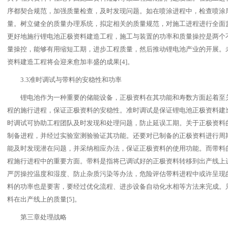
序都契合规范，加强质量检查，及时发现问题。如在喷涂进程中，检查喷涂
量。树立健全的质量办理系统，拟定相关的质量规范，对施工进程进行全面
更好地施行锂电池正极资料建造工程，施工与装置的功率和质量操控是两个
量操控，能够有用缩短工期，进步工程质量，然后推动锂电池产业的开展。
资料建造工程将会迎来愈加丰盛的成果[4]。
3.3准时调试与带料的安稳性和功率
锂电池作为一种重要的储能设备，正极资料在其功能和寿数方面起着至
程的施行进程，保证正极资料的安稳性。准时调试是保证锂电池正极资料建
时调试可协助工程团队及时发现和处理问题，防止延误工期。关于正极资料
制备进程，并经过实验室测验验证其功能。还要对已制备的正极资料进行周
能及时发现潜在问题，并采纳相应办法，保证正极资料的使用功能。而带料
程施行进程中的重要方面。带料是指将已调试好的正极资料转移到出产线上
严厉操控温度和湿度、防止杂质污染等办法，危险评估带料进程中或许呈现
料的功率也是要害，要经过优化流程、进步设备自动化水相等方法来完成。
料在出产线上的质量[5]。
第三章处理战略