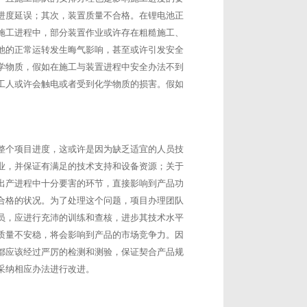
进度延误；其次，装置质量不合格。在锂电池正
施工进程中，部分装置作业或许存在粗糙施工、
池的正常运转发生晦气影响，甚至或许引发安全
学物质，假如在施工与装置进程中安全办法不到
工人或许会触电或者受到化学物质的损害。假如
整个项目进度，这或许是因为缺乏适宜的人员技
业，并保证有满足的技术支持和设备资源；关于
出产进程中十分要害的环节，直接影响到产品功
合格的状况。为了处理这个问题，项目办理团队
员，应进行充沛的训练和查核，进步其技术水平
质量不安稳，将会影响到产品的市场竞争力。因
都应该经过严厉的检测和测验，保证契合产品规
采纳相应办法进行改进。