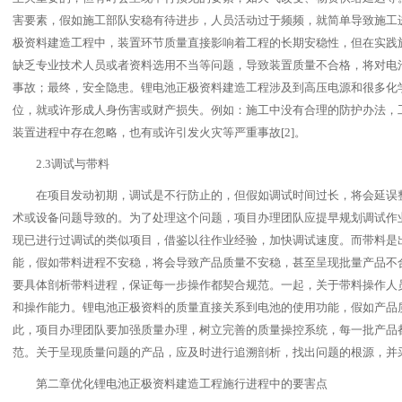
害要素，假如施工部队安稳有待进步，人员活动过于频频，就简单导致施工
极资料建造工程中，装置环节质量直接影响着工程的长期安稳性，但在实践
缺乏专业技术人员或者资料选用不当等问题，导致装置质量不合格，将对电
事故；最终，安全隐患。锂电池正极资料建造工程涉及到高压电源和很多化
位，就或许形成人身伤害或财产损失。例如：施工中没有合理的防护办法，
装置进程中存在忽略，也有或许引发火灾等严重事故[2]。
2.3调试与带料
在项目发动初期，调试是不行防止的，但假如调试时间过长，将会延误
术或设备问题导致的。为了处理这个问题，项目办理团队应提早规划调试作
现已进行过调试的类似项目，借鉴以往作业经验，加快调试速度。而带料是
能，假如带料进程不安稳，将会导致产品质量不安稳，甚至呈现批量产品不
要具体剖析带料进程，保证每一步操作都契合规范。一起，关于带料操作人
和操作能力。锂电池正极资料的质量直接关系到电池的使用功能，假如产品
此，项目办理团队要加强质量办理，树立完善的质量操控系统，每一批产品
范。关于呈现质量问题的产品，应及时进行追溯剖析，找出问题的根源，并
第二章优化锂电池正极资料建造工程施行进程中的要害点