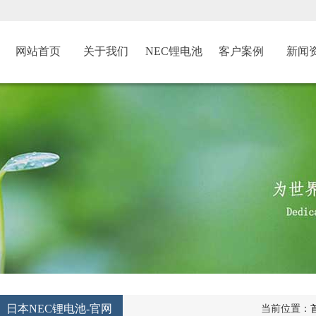
网站首页
关于我们
NEC锂电池
客户案例
新闻
日本NEC锂电池-官网
当前位置：