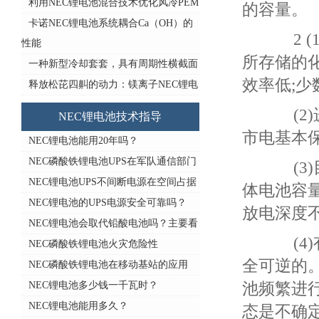
利用NEC锂电池混合技术优化风冷PEM
的容量。
卡诺NEC锂电池系统耦合Ca（OH）的
2 (
性能
所存储的
一种新型冷却套套，具有周期性横截面
效率低;
释放松芘四鼼的动力：镁离子NEC锂电
(2)
NEC锂电池技术指导
市电基本
NEC锂电池能用20年吗？
NEC磷酸铁锂电池UPS在军队通信部门
(3)
NEC锂电池UPS不间断电源在空间占据
体电池容
NEC锂电池的UPS电源安全可靠吗？
放电深度
NEC锂电池会取代铅酸电池吗？主要看
(4)
NEC磷酸铁锂电池火灾危险性
全可逆的
NEC磷酸铁锂电池在移动基站的应用
NEC锂电池多少钱一千瓦时？
池频繁进
NEC锂电池能用多久？
态是不确